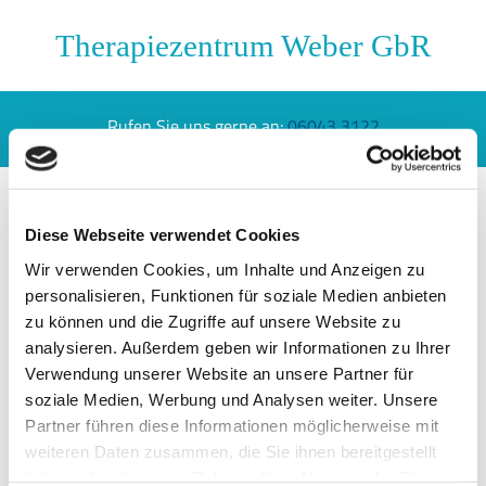
Therapiezentrum Weber GbR
Rufen Sie uns gerne an:
06043 3122
Diese Webseite verwendet Cookies
Impressum
Wir verwenden Cookies, um Inhalte und Anzeigen zu
Therapiezentrum Weber GbR
personalisieren, Funktionen für soziale Medien anbieten
Im Weinfurth 4
zu können und die Zugriffe auf unsere Website zu
63667 Nidda-Kohden
analysieren. Außerdem geben wir Informationen zu Ihrer
Verwendung unserer Website an unsere Partner für
soziale Medien, Werbung und Analysen weiter. Unsere
Telefon:
06043 3122
Partner führen diese Informationen möglicherweise mit
E-Mail:
therapiezentrum-weber@t-online.de
weiteren Daten zusammen, die Sie ihnen bereitgestellt
haben oder die sie im Rahmen Ihrer Nutzung der Dienste
Inhaber: Herr Oswald Weber & Stephan Weber